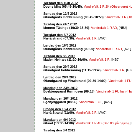
Torsdag den 16/8 2012
Dovns klint (05:45-10:45)
:
Vandrefalk 1 R 2K (Observeret kl. 
Søndag den 12/8 2012
Ølundgårds Inddæmning (09:45-10:50)
:
Vandrefalk 1 R (10
Tirsdag den 24/7 2012
Monnet Tåsinge (10:30-13:30)
:
Vandrefalk 1 R AD
, [NBJ]
Torsdag den 5/7 2012
Nærå strand (07:30)
:
Vandrefalk 1 R
, [AVC]
Lørdag den 16/6 2012
Ølundgårds inddæmning (09:00)
:
Vandrefalk 1 R AD
, [AVL]
Tirsdag den 8/5 2012
Maden Helnæs (11:20-16:00)
:
Vandrefalk 1 R
, [NBJ]
Søndag den 29/4 2012
Ølundgård Inddæmning (11:15-13:45)
:
Vandrefalk 1 R
, [GJ
Lørdag den 28/4 2012
Ølundgaard og Firtalstrand (09:30-14:00)
:
Vandrefalk 1 FU
Mandag den 23/4 2012
Egebjerggaard Rørmosen (09:15)
:
Vandrefalk 1 FU han (Hav
Mandag den 16/4 2012
Egebjerggaard (08:30)
:
Vandrefalk 1 OF
, [AVC]
Fredag den 13/4 2012
Nærå Strand (11:00)
:
Vandrefalk 2 R
, [AVC]
Mandag den 9/4 2012
Ølund (13:30-14:00)
:
Vandrefalk 1 R AD (Sad flot på højen)
, 
Tirsdag den 3/4 2012