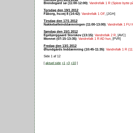
Brendegård sø (11:00-12:00)
:
Vandrefalk 1 R (Spiste bytte p
Torsdag den 19/1 2012
Fåborg, hv.vej 8 (14:42)
:
Vandrefalk 1 OF
, [JGH]
Tirsdag den 17/1 2012
Nakkebølleinddæmningen (11:00-13:00)
:
Vandrefalk 1 FU h
Søndag den 15/1 2012
Egebjerggaard Storskov (13:15)
:
Vandrefalk 2 R
, [AVC]
Monnet (07:15-13:35)
:
Vandrefalk 1 R AD hun
, [PVR]
Fredag den 13/1 2012
Ølundgårds Inddæmning (10:45-11:35)
:
Vandrefalk 1 R (11
Side 1 af 12
[
aktuel side
+1
+3
+10
]