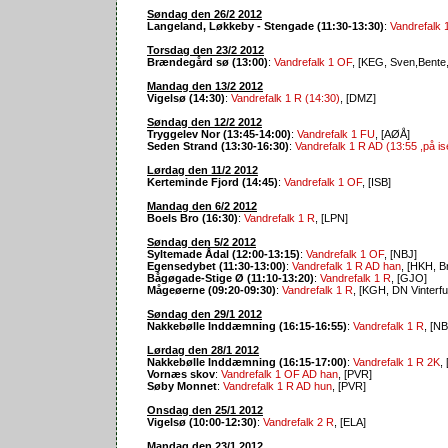
Søndag den 26/2 2012
Langeland, Løkkeby - Stengade (11:30-13:30)
:
Vandrefalk 
Torsdag den 23/2 2012
Brændegård sø (13:00)
:
Vandrefalk 1 OF
, [KEG, Sven,Bente
Mandag den 13/2 2012
Vigelsø (14:30)
:
Vandrefalk 1 R (14:30)
, [DMZ]
Søndag den 12/2 2012
Tryggelev Nor (13:45-14:00)
:
Vandrefalk 1 FU
, [AØÅ]
Seden Strand (13:30-16:30)
:
Vandrefalk 1 R AD (13:55 ,på is
Lørdag den 11/2 2012
Kerteminde Fjord (14:45)
:
Vandrefalk 1 OF
, [ISB]
Mandag den 6/2 2012
Boels Bro (16:30)
:
Vandrefalk 1 R
, [LPN]
Søndag den 5/2 2012
Syltemade Ådal (12:00-13:15)
:
Vandrefalk 1 OF
, [NBJ]
Egensedybet (11:30-13:00)
:
Vandrefalk 1 R AD han
, [HKH, Br
Bågøgade-Stige Ø (11:10-13:20)
:
Vandrefalk 1 R
, [GJO]
Mågeøerne (09:20-09:30)
:
Vandrefalk 1 R
, [KGH, DN Vinterfu
Søndag den 29/1 2012
Nakkebølle Inddæmning (16:15-16:55)
:
Vandrefalk 1 R
, [NB
Lørdag den 28/1 2012
Nakkebølle Inddæmning (16:15-17:00)
:
Vandrefalk 1 R 2K
,
Vornæs skov
:
Vandrefalk 1 OF AD han
, [PVR]
Søby Monnet
:
Vandrefalk 1 R AD hun
, [PVR]
Onsdag den 25/1 2012
Vigelsø (10:00-12:30)
:
Vandrefalk 2 R
, [ELA]
Mandag den 23/1 2012