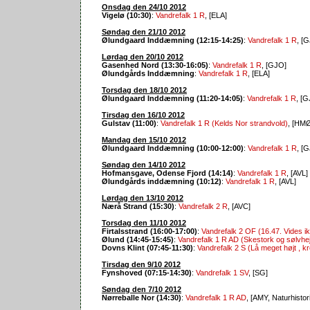
Onsdag den 24/10 2012
Vigelø (10:30)
:
Vandrefalk 1 R
, [ELA]
Søndag den 21/10 2012
Ølundgaard Inddæmning (12:15-14:25)
:
Vandrefalk 1 R
, [
Lørdag den 20/10 2012
Gasenhed Nord (13:30-16:05)
:
Vandrefalk 1 R
, [GJO]
Ølundgårds Inddæmning
:
Vandrefalk 1 R
, [ELA]
Torsdag den 18/10 2012
Ølundgaard Inddæmning (11:20-14:05)
:
Vandrefalk 1 R
, [
Tirsdag den 16/10 2012
Gulstav (11:00)
:
Vandrefalk 1 R (Kelds Nor strandvold)
, [HMØ
Mandag den 15/10 2012
Ølundgaard Inddæmning (10:00-12:00)
:
Vandrefalk 1 R
, [
Søndag den 14/10 2012
Hofmansgave, Odense Fjord (14:14)
:
Vandrefalk 1 R
, [AVL]
Ølundgårds inddæmning (10:12)
:
Vandrefalk 1 R
, [AVL]
Lørdag den 13/10 2012
Nærå Strand (15:30)
:
Vandrefalk 2 R
, [AVC]
Torsdag den 11/10 2012
Firtalsstrand (16:00-17:00)
:
Vandrefalk 2 OF (16.47. Vides i
Ølund (14:45-15:45)
:
Vandrefalk 1 R AD (Skestork og sølvhej
Dovns Klint (07:45-11:30)
:
Vandrefalk 2 S (Lå meget højt , k
Tirsdag den 9/10 2012
Fynshoved (07:15-14:30)
:
Vandrefalk 1 SV
, [SG]
Søndag den 7/10 2012
Nørreballe Nor (14:30)
:
Vandrefalk 1 R AD
, [AMY, Naturhistor