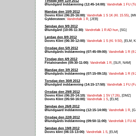
Tirsdag den 11/9 2012
Ølundgård Inddæmning (12:45-14:00)
:
Vandrefalk 1 FU (Tog
Mandag den 10/9 2012
Dovns Klint (06:20-16:00)
:
Vandrefalk 1 S 1K (Kl. 15.55)
, [MM
Gyldensteen
:
Vandrefalk 1 R
, [JEB]
Søndag den 9/9 2012
Ølundgård (10:05-11:30)
:
Vandrefalk 1 R AD hun
, [SG]
Lørdag den 8/9 2012
Dovns Klint (06:30-12:00)
:
Vandrefalk 1 S (Kl. 9.50)
, [ELM, K
Onsdag den 5/9 2012
Ølundgårds Inddæmning (07:45-09:00)
:
Vandrefalk 1 R (8:
Tirsdag den 4/9 2012
Firtalstranden (09:30-11:00)
:
Vandrefalk 1 R
, [SLR, NAM]
Mandag den 3/9 2012
Ølundgårds Inddæmning (07:15-09:15)
:
Vandrefalk 1 R (9:
Torsdag den 30/8 2012
Ølundgård inddæmning (14:15-17:50)
:
Vandrefalk 1 FU (Fu
Onsdag den 29/8 2012
Dovns Klint (06:20-14:10)
:
Vandrefalk 1 SV (7:26)
, [DMZ]
Dovns Klint (05:50-16:00)
:
Vandrefalk 1 S
, [ELM]
Søndag den 26/8 2012
Ølundgaard Inddæmning (12:15-14:00)
:
Vandrefalk 1 R
, [
Onsdag den 22/8 2012
Ølundgårds Inddæmning (09:50-11:00)
:
Vandrefalk 1 FU A
Søndag den 19/8 2012
Dovns klint (06:15-13:00)
:
Vandrefalk 1 S
, [ELM]