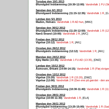
Torsdag den 10/1 2013
Ølundgård Inddæmning (10:30-12:00)
:
Vandrefalk 1 FU (Slo
Søndag den 6/1 2013
Ølundgaard Inddæmning (11:15-12:35)
:
Vandrefalk 1 R
, [
Lørdag den 5/1 2013
Maden, Helnæs
:
Vandrefalk 1 R AD hun
, [MMJ]
Søndag den 30/12 2012
Ølundgårds Inddæmning (11:20-12:50)
:
Vandrefalk 1 R (12
Nærå Strand (10:00)
:
Vandrefalk 2 R
, [AVC]
Fredag den 28/12 2012
Vigelsø (10:12)
:
Vandrefalk 1 R
, [AVL]
Onsdag den 26/12 2012
Ølundgårds inddæmning (12:12)
:
Vandrefalk 1 R
, [AVL]
Mandag den 24/12 2012
Ejby Mølle (13:35)
:
Vandrefalk 1 FU AD (13:35)
, [DMZ]
Lørdag den 15/12 2012
Åsmosen, Ørbæk (14:00-14:15)
:
Vandrefalk 1 R (Fløj skrig
Onsdag den 12/12 2012
Vigelsø (15:20)
:
Vandrefalk 1 R (15:20)
, [DMZ]
Vigelsø (12:00)
:
Vandrefalk 2 R (Den ene på gærdet - den a
Fredag den 30/11 2012
Ølundgårds Inddæmning (10:30-11:40)
:
Vandrefalk 1 R (11
Onsdag den 28/11 2012
Vigelsø (10:00-11:30)
:
Vandrefalk 1 R
, [ELA]
Mandag den 26/11 2012
Ølundgård Inddæmning (13:25-15:00)
:
Vandrefalk 1 R (Sad