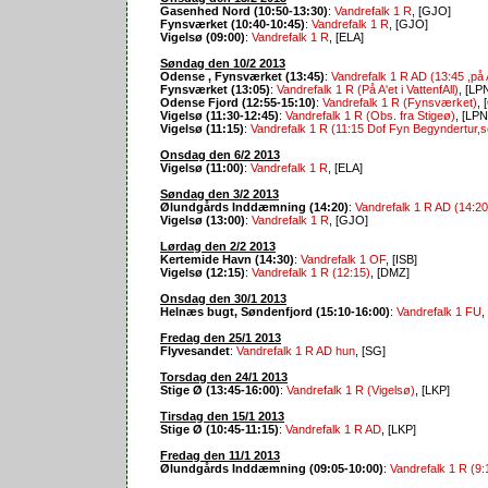
Gasenhed Nord (10:50-13:30)
:
Vandrefalk 1 R
, [GJO]
Fynsværket (10:40-10:45)
:
Vandrefalk 1 R
, [GJO]
Vigelsø (09:00)
:
Vandrefalk 1 R
, [ELA]
Søndag den 10/2 2013
Odense , Fynsværket (13:45)
:
Vandrefalk 1 R AD (13:45 ,på 
Fynsværket (13:05)
:
Vandrefalk 1 R (På A'et i VattenfAll)
, [LP
Odense Fjord (12:55-15:10)
:
Vandrefalk 1 R (Fynsværket)
,
Vigelsø (11:30-12:45)
:
Vandrefalk 1 R (Obs. fra Stigeø)
, [LPN
Vigelsø (11:15)
:
Vandrefalk 1 R (11:15 Dof Fyn Begyndertur,se
Onsdag den 6/2 2013
Vigelsø (11:00)
:
Vandrefalk 1 R
, [ELA]
Søndag den 3/2 2013
Ølundgårds Inddæmning (14:20)
:
Vandrefalk 1 R AD (14:20
Vigelsø (13:00)
:
Vandrefalk 1 R
, [GJO]
Lørdag den 2/2 2013
Kertemide Havn (14:30)
:
Vandrefalk 1 OF
, [ISB]
Vigelsø (12:15)
:
Vandrefalk 1 R (12:15)
, [DMZ]
Onsdag den 30/1 2013
Helnæs bugt, Søndenfjord (15:10-16:00)
:
Vandrefalk 1 FU
,
Fredag den 25/1 2013
Flyvesandet
:
Vandrefalk 1 R AD hun
, [SG]
Torsdag den 24/1 2013
Stige Ø (13:45-16:00)
:
Vandrefalk 1 R (Vigelsø)
, [LKP]
Tirsdag den 15/1 2013
Stige Ø (10:45-11:15)
:
Vandrefalk 1 R AD
, [LKP]
Fredag den 11/1 2013
Ølundgårds Inddæmning (09:05-10:00)
:
Vandrefalk 1 R (9: