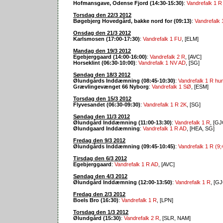
Hofmansgave, Odense Fjord (14:30-15:30)
:
Vandrefalk 1 R
Torsdag den 22/3 2012
Bøgebjerg Hovedgård, bakke nord for (09:13)
:
Vandrefalk 
Onsdag den 21/3 2012
Karlsmosen (17:00-17:30)
:
Vandrefalk 1 FU
, [ELM]
Mandag den 19/3 2012
Egebjerggaard (14:00-16:00)
:
Vandrefalk 2 R
, [AVC]
Horseklint (06:30-10:00)
:
Vandrefalk 1 NV AD
, [SG]
Søndag den 18/3 2012
Ølundgårds Inddæmning (08:45-10:30)
:
Vandrefalk 1 R hun
Grævlingevænget 66 Nyborg
:
Vandrefalk 1 SØ
, [ESM]
Torsdag den 15/3 2012
Flyvesandet (06:30-09:30)
:
Vandrefalk 1 R 2K
, [SG]
Søndag den 11/3 2012
Ølundgård Inddæmning (11:00-13:30)
:
Vandrefalk 1 R
, [GJ
Ølundgaard Inddæmning
:
Vandrefalk 1 R AD
, [HEA, SG]
Fredag den 9/3 2012
Ølundgårds Inddæmning (09:45-10:45)
:
Vandrefalk 1 R (9;
Tirsdag den 6/3 2012
Egebjerggaard
:
Vandrefalk 1 R AD
, [AVC]
Søndag den 4/3 2012
Ølundgård Inddæmning (12:00-13:50)
:
Vandrefalk 1 R
, [G
Fredag den 2/3 2012
Boels Bro (16:30)
:
Vandrefalk 1 R
, [LPN]
Torsdag den 1/3 2012
Ølundgård (15:30)
:
Vandrefalk 2 R
, [SLR, NAM]