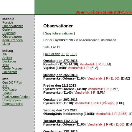
Du er nu på den gamle DOF-fyn h
Indhold
Forside
Observationer
Observationer
Galleri
Fuglebog
[
Søg i observationer
]
Observatører
Konkurrencen
Der er i øjeblikket 98608 observationer i databasen.
Lister
Side 1 af 12
Indlæg
[
aktuel side
+1
+3
+10
]
Alle
Artikler
Onsdag den 27/2 2013
Beskeder
Ravnholt (11:30-14:30)
:
Vandrefalk 1 R
, [ELM]
Ture
Vigelsø (11:00)
:
Vandrefalk 1 R
, [ELA]
Møder/kurser
Lokaliteter
Mandag den 25/2 2013
Fynsværket Odense (11:00)
:
Vandrefalk 1 R (11:00)
, [DMZ]
Info
Om DOF Fyn
Fredag den 22/2 2013
KNF
Fynsværket Odense (14:30)
:
Vandrefalk 1 R
, [DMZ]
DOFbasen
Fynsværket (11:40)
:
Vandrefalk 1 R
, [LPN]
Snatur
Fugleværnsfonden
Onsdag den 20/2 2013
Uglegruppen
Fynsværket (15:10)
:
Vandrefalk 1 R AD (På logo)
, [LKP]
Ringmærkning
Søndag den 17/2 2013
Ølundgårds Inddæmning (11:55)
:
Vandrefalk 1 R (11:55)
, 
Torsdag den 14/2 2013
Fynsværket Odense (11:00)
:
Vandrefalk 1 R AD (11:00)
, [DM
Onsdag den 13/2 2013