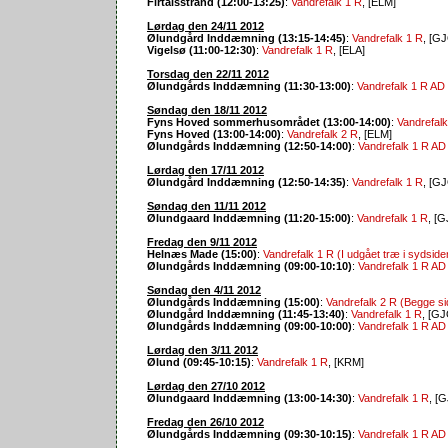
Firtalsstrand (12:00-13:25)
:
Vandrefalk 1 R
, [ELM]
Lørdag den 24/11 2012
Ølundgård Inddæmning (13:15-14:45)
:
Vandrefalk 1 R
, [G
Vigelsø (11:00-12:30)
:
Vandrefalk 1 R
, [ELA]
Torsdag den 22/11 2012
Ølundgårds Inddæmning (11:30-13:00)
:
Vandrefalk 1 R AD 
Søndag den 18/11 2012
Fyns Hoved sommerhusområdet (13:00-14:00)
:
Vandrefalk
Fyns Hoved (13:00-14:00)
:
Vandrefalk 2 R
, [ELM]
Ølundgårds Inddæmning (12:50-14:00)
:
Vandrefalk 1 R AD
Lørdag den 17/11 2012
Ølundgård Inddæmning (12:50-14:35)
:
Vandrefalk 1 R
, [G
Søndag den 11/11 2012
Ølundgaard Inddæmning (11:20-15:00)
:
Vandrefalk 1 R
, [
Fredag den 9/11 2012
Helnæs Made (15:00)
:
Vandrefalk 1 R (I udgået træ i sydside
Ølundgårds Inddæmning (09:00-10:10)
:
Vandrefalk 1 R AD 
Søndag den 4/11 2012
Ølundgårds Inddæmning (15:00)
:
Vandrefalk 2 R (Begge s
Ølundgård Inddæmning (11:45-13:40)
:
Vandrefalk 1 R
, [GJ
Ølundgårds Inddæmning (09:00-10:00)
:
Vandrefalk 1 R AD 
Lørdag den 3/11 2012
Ølund (09:45-10:15)
:
Vandrefalk 1 R
, [KRM]
Lørdag den 27/10 2012
Ølundgaard Inddæmning (13:00-14:30)
:
Vandrefalk 1 R
, [
Fredag den 26/10 2012
Ølundgårds Inddæmning (09:30-10:15)
:
Vandrefalk 1 R AD 