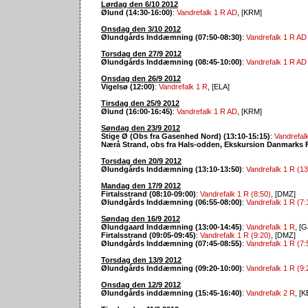
Lørdag den 6/10 2012
Ølund (14:30-16:00)
:
Vandrefalk 1 R AD
, [KRM]
Onsdag den 3/10 2012
Ølundgårds Inddæmning (07:50-08:30)
:
Vandrefalk 1 R AD 
Torsdag den 27/9 2012
Ølundgårds Inddæmning (08:45-10:00)
:
Vandrefalk 1 R AD 
Onsdag den 26/9 2012
Vigelsø (12:00)
:
Vandrefalk 1 R
, [ELA]
Tirsdag den 25/9 2012
Ølund (16:00-16:45)
:
Vandrefalk 1 R AD
, [KRM]
Søndag den 23/9 2012
Stige Ø (Obs fra Gasenhed Nord) (13:10-15:15)
:
Vandrefal
Nærå Strand, obs fra Hals-odden, Ekskursion Danmarks Fu
Torsdag den 20/9 2012
Ølundgårds Inddæmning (13:10-13:50)
:
Vandrefalk 1 R (13
Mandag den 17/9 2012
Firtalsstrand (08:10-09:00)
:
Vandrefalk 1 R (8:50)
, [DMZ]
Ølundgårds Inddæmning (06:55-08:00)
:
Vandrefalk 1 R (7:
Søndag den 16/9 2012
Ølundgaard Inddæmning (13:00-14:45)
:
Vandrefalk 1 R
, [
Firtalsstrand (09:05-09:45)
:
Vandrefalk 1 R (9:20)
, [DMZ]
Ølundgårds Inddæmning (07:45-08:55)
:
Vandrefalk 1 R (7:
Torsdag den 13/9 2012
Ølundgårds Inddæmning (09:20-10:00)
:
Vandrefalk 1 R (9:
Onsdag den 12/9 2012
Ølundgårds inddæmning (15:45-16:40)
:
Vandrefalk 2 R
, [