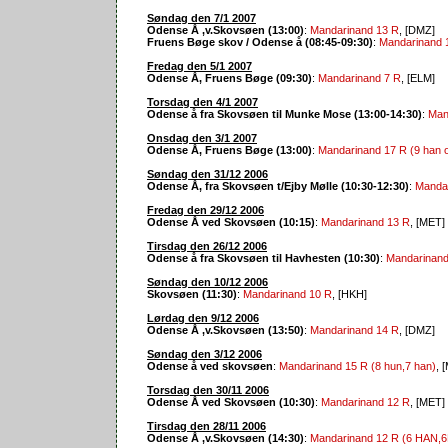
Søndag den 7/1 2007
Odense Å ,v.Skovsøen (13:00)
:
Mandarinand 13 R
, [DMZ]
Fruens Bøge skov / Odense å (08:45-09:30)
:
Mandarinand 
Fredag den 5/1 2007
Odense Å, Fruens Bøge (09:30)
:
Mandarinand 7 R
, [ELM]
Torsdag den 4/1 2007
Odense å fra Skovsøen til Munke Mose (13:00-14:30)
:
Man
Onsdag den 3/1 2007
Odense Å, Fruens Bøge (13:00)
:
Mandarinand 17 R (9 han 
Søndag den 31/12 2006
Odense Å, fra Skovsøen t/Ejby Mølle (10:30-12:30)
:
Mandar
Fredag den 29/12 2006
Odense Å ved Skovsøen (10:15)
:
Mandarinand 13 R
, [MET]
Tirsdag den 26/12 2006
Odense å fra Skovsøen til Havhesten (10:30)
:
Mandarinand
Søndag den 10/12 2006
Skovsøen (11:30)
:
Mandarinand 10 R
, [HKH]
Lørdag den 9/12 2006
Odense Å ,v.Skovsøen (13:50)
:
Mandarinand 14 R
, [DMZ]
Søndag den 3/12 2006
Odense å ved skovsøen
:
Mandarinand 15 R (8 hun,7 han)
, 
Torsdag den 30/11 2006
Odense Å ved Skovsøen (10:30)
:
Mandarinand 12 R
, [MET]
Tirsdag den 28/11 2006
Odense Å ,v.Skovsøen (14:30)
:
Mandarinand 12 R (6 HAN,