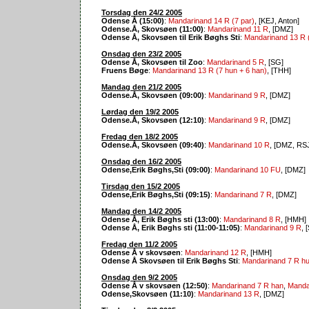
Torsdag den 24/2 2005
Odense Å (15:00)
:
Mandarinand 14 R (7 par)
, [KEJ, Anton]
Odense.Å, Skovsøen (11:00)
:
Mandarinand 11 R
, [DMZ]
Odense Å, Skovsøen til Erik Bøghs Sti
:
Mandarinand 13 R (
Onsdag den 23/2 2005
Odense Å, Skovsøen til Zoo
:
Mandarinand 5 R
, [SG]
Fruens Bøge
:
Mandarinand 13 R (7 hun + 6 han)
, [THH]
Mandag den 21/2 2005
Odense.Å, Skovsøen (09:00)
:
Mandarinand 9 R
, [DMZ]
Lørdag den 19/2 2005
Odense.Å, Skovsøen (12:10)
:
Mandarinand 9 R
, [DMZ]
Fredag den 18/2 2005
Odense.Å, Skovsøen (09:40)
:
Mandarinand 10 R
, [DMZ, RS
Onsdag den 16/2 2005
Odense,Erik Bøghs,Sti (09:00)
:
Mandarinand 10 FU
, [DMZ]
Tirsdag den 15/2 2005
Odense,Erik Bøghs,Sti (09:15)
:
Mandarinand 7 R
, [DMZ]
Mandag den 14/2 2005
Odense Å, Erik Bøghs sti (13:00)
:
Mandarinand 8 R
, [HMH]
Odense Å, Erik Bøghs sti (11:00-11:05)
:
Mandarinand 9 R
, 
Fredag den 11/2 2005
Odense Å v skovsøen
:
Mandarinand 12 R
, [HMH]
Odense Å Skovsøen til Erik Bøghs Sti
:
Mandarinand 7 R h
Onsdag den 9/2 2005
Odense Å v skovsøen (12:50)
:
Mandarinand 7 R han
,
Manda
Odense,Skovsøen (11:10)
:
Mandarinand 13 R
, [DMZ]