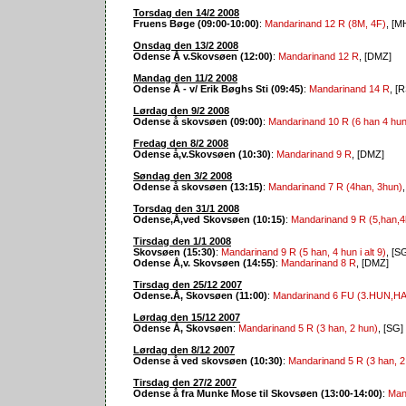
Torsdag den 14/2 2008
Fruens Bøge (09:00-10:00)
:
Mandarinand 12 R (8M, 4F)
, [M
Onsdag den 13/2 2008
Odense Å v.Skovsøen (12:00)
:
Mandarinand 12 R
, [DMZ]
Mandag den 11/2 2008
Odense Å - v/ Erik Bøghs Sti (09:45)
:
Mandarinand 14 R
, [
Lørdag den 9/2 2008
Odense å skovsøen (09:00)
:
Mandarinand 10 R (6 han 4 hun
Fredag den 8/2 2008
Odense å,v.Skovsøen (10:30)
:
Mandarinand 9 R
, [DMZ]
Søndag den 3/2 2008
Odense å skovsøen (13:15)
:
Mandarinand 7 R (4han, 3hun)
Torsdag den 31/1 2008
Odense,Å,ved Skovsøen (10:15)
:
Mandarinand 9 R (5,han,4
Tirsdag den 1/1 2008
Skovsøen (15:30)
:
Mandarinand 9 R (5 han, 4 hun i alt 9)
, [S
Odense Å,v. Skovsøen (14:55)
:
Mandarinand 8 R
, [DMZ]
Tirsdag den 25/12 2007
Odense.Å, Skovsøen (11:00)
:
Mandarinand 6 FU (3.HUN,H
Lørdag den 15/12 2007
Odense Å, Skovsøen
:
Mandarinand 5 R (3 han, 2 hun)
, [SG]
Lørdag den 8/12 2007
Odense å ved skovsøen (10:30)
:
Mandarinand 5 R (3 han, 2
Tirsdag den 27/2 2007
Odense å fra Munke Mose til Skovsøen (13:00-14:00)
:
Man