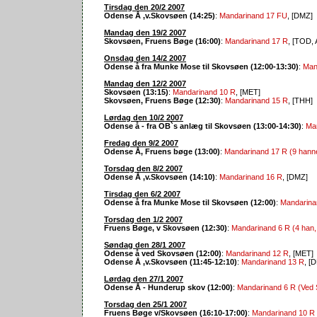
Tirsdag den 20/2 2007
Odense Å ,v.Skovsøen (14:25)
:
Mandarinand 17 FU
, [DMZ]
Mandag den 19/2 2007
Skovsøen, Fruens Bøge (16:00)
:
Mandarinand 17 R
, [TOD,
Onsdag den 14/2 2007
Odense å fra Munke Mose til Skovsøen (12:00-13:30)
:
Man
Mandag den 12/2 2007
Skovsøen (13:15)
:
Mandarinand 10 R
, [MET]
Skovsøen, Fruens Bøge (12:30)
:
Mandarinand 15 R
, [THH]
Lørdag den 10/2 2007
Odense å - fra OB`s anlæg til Skovsøen (13:00-14:30)
:
Man
Fredag den 9/2 2007
Odense Å, Fruens bøge (13:00)
:
Mandarinand 17 R (9 hann
Torsdag den 8/2 2007
Odense Å ,v.Skovsøen (14:10)
:
Mandarinand 16 R
, [DMZ]
Tirsdag den 6/2 2007
Odense å fra Munke Mose til Skovsøen (12:00)
:
Mandarina
Torsdag den 1/2 2007
Fruens Bøge, v Skovsøen (12:30)
:
Mandarinand 6 R (4 han,
Søndag den 28/1 2007
Odense å ved Skovsøen (12:00)
:
Mandarinand 12 R
, [MET]
Odense Å ,v.Skovsøen (11:45-12:10)
:
Mandarinand 13 R
, [
Lørdag den 27/1 2007
Odense Å - Hunderup skov (12:00)
:
Mandarinand 6 R (Ved
Torsdag den 25/1 2007
Fruens Bøge v/Skovsøen (16:10-17:00)
:
Mandarinand 10 R 