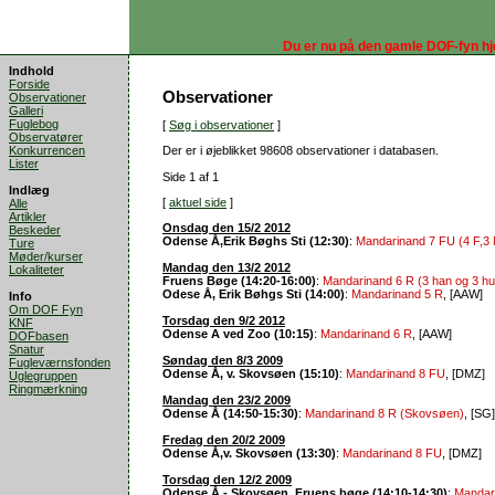
Du er nu på den gamle DOF-fyn h
Indhold
Forside
Observationer
Observationer
Galleri
Fuglebog
[
Søg i observationer
]
Observatører
Konkurrencen
Der er i øjeblikket 98608 observationer i databasen.
Lister
Side 1 af 1
Indlæg
[
aktuel side
]
Alle
Artikler
Onsdag den 15/2 2012
Beskeder
Odense Å,Erik Bøghs Sti (12:30)
:
Mandarinand 7 FU (4 F,3
Ture
Møder/kurser
Mandag den 13/2 2012
Lokaliteter
Fruens Bøge (14:20-16:00)
:
Mandarinand 6 R (3 han og 3 hu
Odese Å, Erik Bøhgs Sti (14:00)
:
Mandarinand 5 R
, [AAW]
Info
Om DOF Fyn
Torsdag den 9/2 2012
KNF
Odense A ved Zoo (10:15)
:
Mandarinand 6 R
, [AAW]
DOFbasen
Snatur
Søndag den 8/3 2009
Fugleværnsfonden
Odense Å, v. Skovsøen (15:10)
:
Mandarinand 8 FU
, [DMZ]
Uglegruppen
Ringmærkning
Mandag den 23/2 2009
Odense Å (14:50-15:30)
:
Mandarinand 8 R (Skovsøen)
, [SG]
Fredag den 20/2 2009
Odense Å,v. Skovsøen (13:30)
:
Mandarinand 8 FU
, [DMZ]
Torsdag den 12/2 2009
Odense Å - Skovsøen, Fruens bøge (14:10-14:30)
:
Mandari