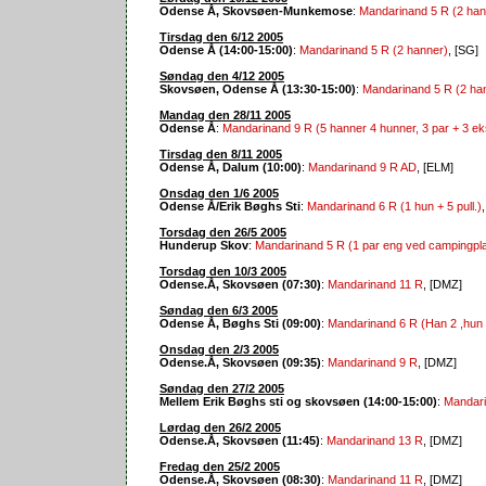
Odense Å, Skovsøen-Munkemose
:
Mandarinand 5 R (2 han
Tirsdag den 6/12 2005
Odense Å (14:00-15:00)
:
Mandarinand 5 R (2 hanner)
, [SG]
Søndag den 4/12 2005
Skovsøen, Odense Å (13:30-15:00)
:
Mandarinand 5 R (2 ha
Mandag den 28/11 2005
Odense Å
:
Mandarinand 9 R (5 hanner 4 hunner, 3 par + 3 ek
Tirsdag den 8/11 2005
Odense Å, Dalum (10:00)
:
Mandarinand 9 R AD
, [ELM]
Onsdag den 1/6 2005
Odense Å/Erik Bøghs Sti
:
Mandarinand 6 R (1 hun + 5 pull.)
Torsdag den 26/5 2005
Hunderup Skov
:
Mandarinand 5 R (1 par eng ved campingpla
Torsdag den 10/3 2005
Odense.Å, Skovsøen (07:30)
:
Mandarinand 11 R
, [DMZ]
Søndag den 6/3 2005
Odense Å, Bøghs Sti (09:00)
:
Mandarinand 6 R (Han 2 ,hun 
Onsdag den 2/3 2005
Odense.Å, Skovsøen (09:35)
:
Mandarinand 9 R
, [DMZ]
Søndag den 27/2 2005
Mellem Erik Bøghs sti og skovsøen (14:00-15:00)
:
Mandari
Lørdag den 26/2 2005
Odense.Å, Skovsøen (11:45)
:
Mandarinand 13 R
, [DMZ]
Fredag den 25/2 2005
Odense.Å, Skovsøen (08:30)
:
Mandarinand 11 R
, [DMZ]