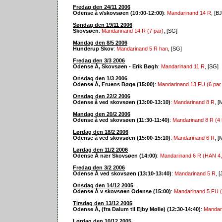
Fredag den 24/11 2006
Odense å v/skovsøen (10:00-12:00)
:
Mandarinand 14 R
, [B
Søndag den 19/11 2006
Skovsøen
:
Mandarinand 14 R (7 par)
, [SG]
Mandag den 8/5 2006
Hunderup Skov
:
Mandarinand 5 R han
, [SG]
Fredag den 3/3 2006
Odense Å, Skovsøen - Erik Bøgh
:
Mandarinand 11 R
, [SG]
Onsdag den 1/3 2006
Odense Å, Fruens Bøge (15:00)
:
Mandarinand 13 FU (6 par 
Onsdag den 22/2 2006
Odense å ved skovsøen (13:00-13:10)
:
Mandarinand 8 R
, [
Mandag den 20/2 2006
Odense å ved skovsøen (11:30-11:40)
:
Mandarinand 8 R (4 
Lørdag den 18/2 2006
Odense å ved skovsøen (15:00-15:10)
:
Mandarinand 6 R
, [
Lørdag den 11/2 2006
Odense Å nær Skovsøen (14:00)
:
Mandarinand 6 R (HAN 4
Fredag den 3/2 2006
Odense Å ved skovsøen (13:10-13:40)
:
Mandarinand 5 R
, 
Onsdag den 14/12 2005
Odense Å v skovsøen Odense (15:00)
:
Mandarinand 5 FU (
Tirsdag den 13/12 2005
Odense Å, (fra Dalum til Ejby Mølle) (12:30-14:40)
:
Mandar
Lørdag den 10/12 2005