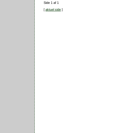
Side 1 af 1
[
aktuel side
]